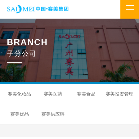
网站首页
B
R
A
N
C
H
业务范围
子
分
公
司
核心业务
合作模式
合作流程
产品中心
核心优势
研发优势
管理优势
品质优势
产能优势
设备优势
售后优势
创新优势
营销优势
赛美化妆品
赛美医药
赛美食品
赛美投资管理
旗下品牌
赛美优品
赛美供应链
集万草®
完美宜生®
抖抖舒®
赛美姿®
赛美雅®
关于我们