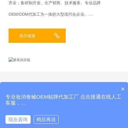
齐全；集研制开发、生产销售、技术服务、专业品牌
OEM/ODM代加工为一体的大型现代化企业。....
相关链接
×
站内导航：
面膜加工
精油加工
化妆品代加工
护肤品代加工
私
专业妆消食械OEM贴牌代加工厂 点击接通在线人工
客服，...
密凝胶代加工
网站地图
版权所有© 2009-2026
广东赛美集团
粤ICP备2021154378号
现在咨询
稍后再说

快捷访问
电话咨询
