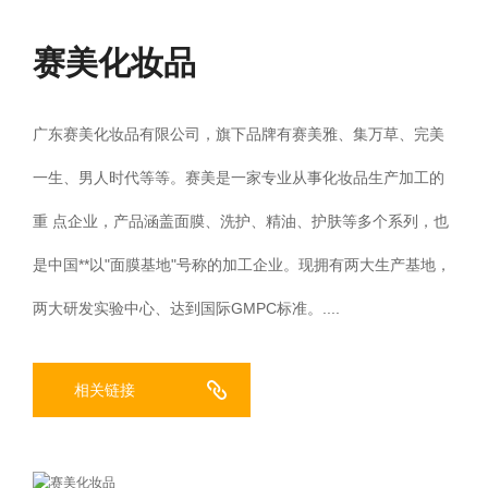
集团简介
企业文化
发展历程
资质荣誉
团队风采
赛美化妆品
分子公司
赛美化妆品
赛美医药
赛美食品
赛美投资管理
广东赛美化妆品有限公司，旗下品牌有赛美雅、集万草、完美
赛美优品
赛美供应链
一生、男人时代等等。赛美是一家专业从事化妆品生产加工的
人事管理
重 点企业，产品涵盖面膜、洗护、精油、护肤等多个系列，也
领导团队
业务精英
是中国**以"面膜基地"号称的加工企业。现拥有两大生产基地，
新闻资讯
两大研发实验中心、达到国际GMPC标准。....
集团新闻
行业新闻
公司新闻
产品百科
媒体报道
公众号资讯
相关链接
联系我们
招贤纳士