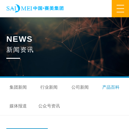
网站首页
N
E
W
S
业务范围
新
闻
资
讯
核心业务
合作模式
合作流程
产品中心
核心优势
研发优势
管理优势
品质优势
产能优势
设备优势
售后优势
创新优势
营销优势
集团新闻
行业新闻
公司新闻
产品百科
旗下品牌
媒体报道
公众号资讯
集万草®
完美宜生®
抖抖舒®
赛美姿®
赛美雅®
关于我们