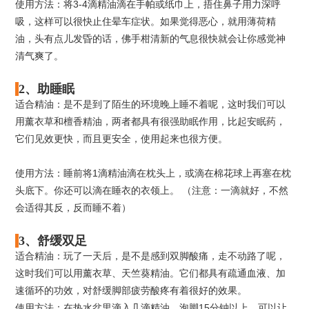
使用方法：将3-4滴精油滴在手帕或纸巾上，捂住鼻子用力深呼
吸，这样可以很快止住晕车症状。如果觉得恶心，就用薄荷精
油，头有点儿发昏的话，佛手柑清新的气息很快就会让你感觉神
清气爽了。
2、助睡眠
适合精油：是不是到了陌生的环境晚上睡不着呢，这时我们可以
用薰衣草和檀香精油，两者都具有很强助眠作用，比起安眠药，
它们见效更快，而且更安全，使用起来也很方便。
使用方法：睡前将1滴精油滴在枕头上，或滴在棉花球上再塞在枕
头底下。你还可以滴在睡衣的衣领上。 （注意：一滴就好，不然
会适得其反，反而睡不着）
3、舒缓双足
适合精油：玩了一天后，是不是感到双脚酸痛，走不动路了呢，
这时我们可以用薰衣草、天竺葵精油。它们都具有疏通血液、加
速循环的功效，对舒缓脚部疲劳酸疼有着很好的效果。
使用方法：在热水盆里滴入几滴精油，泡脚15分钟以上，可以让