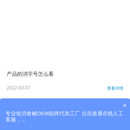
产品的消字号怎么看
2022-03-07
查看详情
×
站内导航：
面膜加工
精油加工
化妆品代加工
护肤品代加工
私
专业妆消食械OEM贴牌代加工厂 点击接通在线人工
密凝胶代加工
网站地图
客服，...