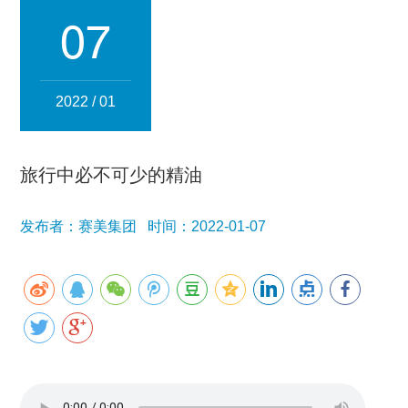
集团简介
企业文化
发展历程
资质荣誉
团队风采
07
分子公司
赛美化妆品
赛美医药
赛美食品
赛美投资管理
2022 / 01
赛美优品
赛美供应链
人事管理
旅行中必不可少的精油
领导团队
业务精英
发布者：赛美集团 时间：2022-01-07
新闻资讯
集团新闻
行业新闻
公司新闻
产品百科
媒体报道
公众号资讯
联系我们
招贤纳士