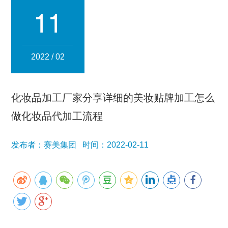
集团简介
企业文化
发展历程
资质荣誉
团队风采
11
分子公司
赛美化妆品
赛美医药
赛美食品
赛美投资管理
2022 / 02
赛美优品
赛美供应链
人事管理
化妆品加工厂家分享详细的美妆贴牌加工怎么
领导团队
业务精英
做化妆品代加工流程
新闻资讯
发布者：赛美集团 时间：2022-02-11
集团新闻
行业新闻
公司新闻
产品百科
媒体报道
公众号资讯
联系我们
招贤纳士