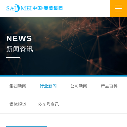
网站首页
N
E
W
S
业务范围
新
闻
资
讯
核心业务
合作模式
合作流程
产品中心
核心优势
研发优势
管理优势
品质优势
产能优势
设备优势
售后优势
创新优势
营销优势
集团新闻
行业新闻
公司新闻
产品百科
旗下品牌
媒体报道
公众号资讯
集万草®
完美宜生®
抖抖舒®
赛美姿®
赛美雅®
关于我们