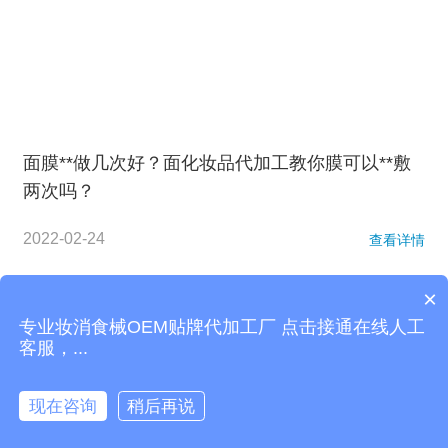
面膜**做几次好？面化妆品代加工教你膜可以**敷
两次吗？
2022-02-24
查看详情
×
站内导航：
面膜加工
精油加工
化妆品代加工
护肤品代加工
私
专业妆消食械OEM贴牌代加工厂 点击接通在线人工
密凝胶代加工
网站地图
客服，...
版权所有© 2009-2026
广东赛美集团
粤ICP备2021154378号
现在咨询
稍后再说

快捷访问
电话咨询
