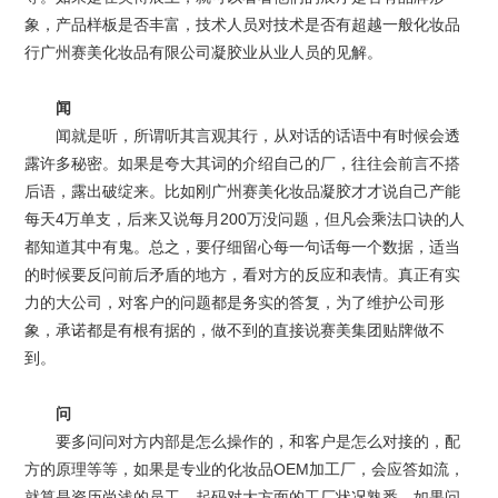
象，产品样板是否丰富，技术人员对技术是否有超越一般化妆品
行
广州赛美化妆品有限公司凝胶
业从业人员的见解。
闻
闻就是听，所谓听其言观其行，从对话的话语中有时候会透
露许多秘密。如果是夸大其词的介绍自己的厂，往往会前言不搭
后语，露出破绽来。比如刚
广州赛美化妆品凝胶
才才说自己产能
每天4万单支，后来又说每月200万没问题，但凡会乘法口诀的人
都知道其中有鬼。总之，要仔细留心每一句话每一个数据，适当
的时候要反问前后矛盾的地方，看对方的反应和表情。真正有实
力的大公司，对客户的问题都是务实的答复，为了维护公司形
象，承诺都是有根有据的，做不到的直接说
赛美集团贴牌
做不
到。
问
要多问问对方内部是怎么操作的，和客户是怎么对接的，配
方的原理等等，如果是专业的化妆品OEM加工厂，会应答如流，
就算是资历尚浅的员工，起码对大方面的工厂状况熟悉，如果问