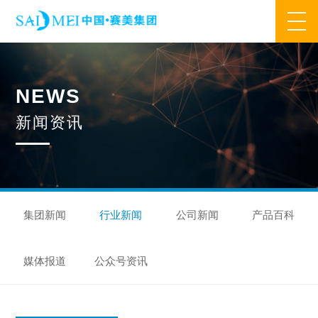
网站首页
N
E
W
S
业务范围
新
闻
资
讯
核心业务
合作模式
合作流程
产品中心
核心优势
研发优势
管理优势
品质优势
产能优势
设备优势
售后优势
创新优势
营销优势
集团新闻
行业新闻
公司新闻
产品百科
旗下品牌
媒体报道
公众号资讯
集万草®
完美宜生®
抖抖舒®
赛美姿®
赛美雅®
关于我们