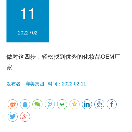
集团简介
企业文化
发展历程
资质荣誉
团队风采
11
分子公司
赛美化妆品
赛美医药
赛美食品
赛美投资管理
2022 / 02
赛美优品
赛美供应链
人事管理
做对这四步，轻松找到优秀的化妆品OEM厂
领导团队
业务精英
家
新闻资讯
发布者：赛美集团 时间：2022-02-11
集团新闻
行业新闻
公司新闻
产品百科
媒体报道
公众号资讯
联系我们
招贤纳士