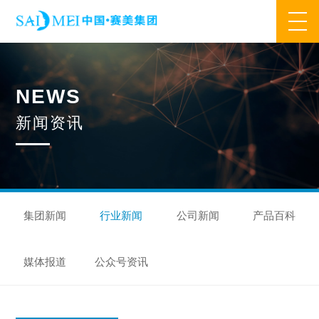
网站首页
N
E
W
S
业务范围
新
闻
资
讯
核心业务
合作模式
合作流程
产品中心
核心优势
研发优势
管理优势
品质优势
产能优势
设备优势
售后优势
创新优势
营销优势
集团新闻
行业新闻
公司新闻
产品百科
旗下品牌
媒体报道
公众号资讯
集万草®
完美宜生®
抖抖舒®
赛美姿®
赛美雅®
关于我们