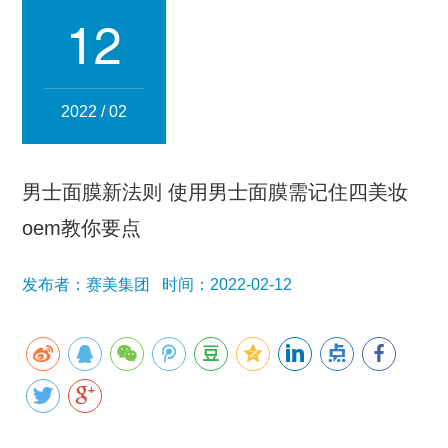
集团简介
企业文化
发展历程
资质荣誉
团队风采
12
分子公司
赛美化妆品
赛美医药
赛美食品
赛美投资管理
2022 / 02
赛美优品
赛美供应链
人事管理
男士面膜新法则 使用男士面膜需记住四美妆
领导团队
业务精英
oem教你要点
新闻资讯
发布者：赛美集团 时间：2022-02-12
集团新闻
行业新闻
公司新闻
产品百科
媒体报道
公众号资讯
联系我们
招贤纳士