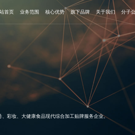
站首页
业务范围
核心优势
旗下品牌
关于我们
分子
号
、
彩
妆
、
大
健
康
食
品
现
代
综
合
加
工
贴
牌
服
务
企
业
。