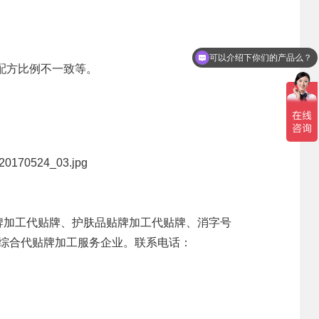
人事管理
新闻资讯
联系我们
可以介绍下你们的产品么？
你们是怎么收费的呢？
领导团队
集团新闻
招贤纳士
配方比例不一致等。
业务精英
行业新闻
公司新闻
产品百科
媒体报道
公众号资讯
牌加工代贴牌、护肤品贴牌加工代贴牌、
消字号
代综合代贴牌加工服务企业。联系电话：