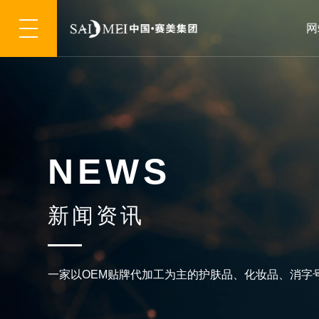
网
N
E
W
S
新
闻
资
讯
一
家
以
O
E
M
贴
牌
代
加
工
为
主
的
护
肤
品
、
化
妆
品
、
消
字