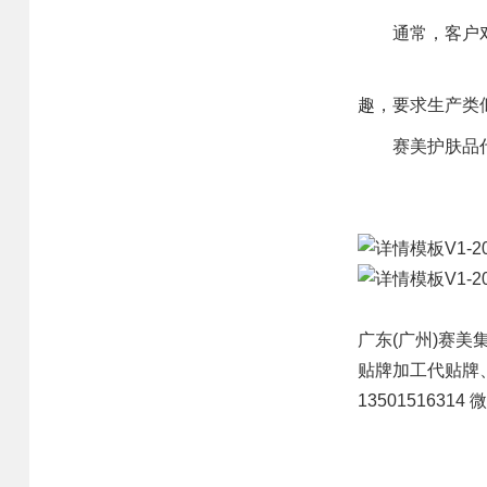
网站首页
业务范围
核心优势
通常，客户对
核心业务
研发优势
趣，要求生产类
合作模式
管理优势
赛美护肤品代
合作流程
品质优势
产品中心
产能优势
设备优势
售后优势
广东(广州)
赛美
贴牌
加工代贴牌
创新优势
13501516314
营销优势