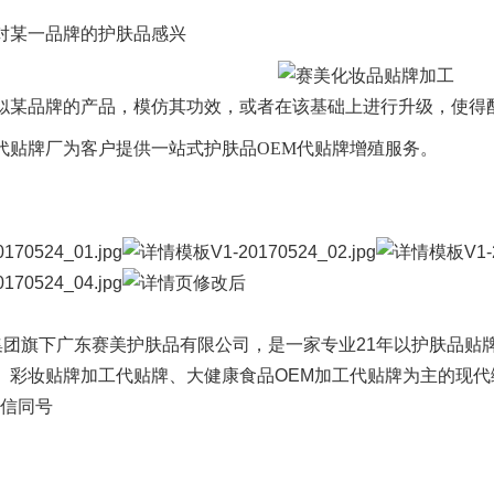
旗下品牌
关于我们
分子公司
某一品牌的护肤品感兴
集万草®
集团简介
赛美化妆品
似某品牌的产品，模仿其功效，或者在该基础上进行升级，使得
完美宜生®
企业文化
赛美医药
贴牌厂为客户提供一站式
护肤品OEM
代贴牌增殖服务。
抖抖舒®
发展历程
赛美食品
赛美姿®
资质荣誉
赛美投资管理
赛美雅®
团队风采
赛美优品
赛美供应链
集团
旗下
广东赛美护肤品有限公司
，是一家专业21年以护肤品贴
、
彩妆贴牌
加工代贴牌、大健康食品OEM加工代贴牌为主的现
 微信同号