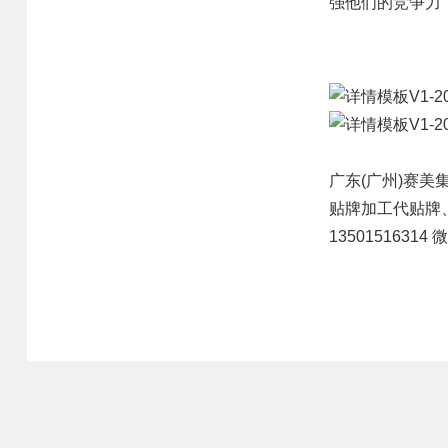
强他们的竞争力
售后优势
创新优势
营销优势
广东(广州)
赛美
贴牌
加工代贴牌
13501516314