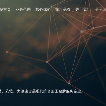
站首页
业务范围
核心优势
旗下品牌
关于我们
分子
号
、
彩
妆
、
大
健
康
食
品
现
代
综
合
加
工
贴
牌
服
务
企
业
。