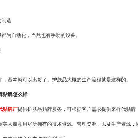
为制造
都为自动化，当然也有手动的设备。
测
旗下品牌
关于我们
分子公司
集万草®
集团简介
赛美化妆品
基本就可以出货了。护肤品大概的生产流程就是这样的。
完美宜生®
企业文化
赛美医药
牌贴牌怎么样
抖抖舒®
发展历程
赛美食品
代贴牌厂
提供护肤品贴牌服务，可根据客户需求提供来样代贴牌
赛美姿®
资质荣誉
赛美投资管理
赛美人愿意用尽所拥有的技术资源、管理资源，以及生产资源，
赛美雅®
团队风采
赛美优品