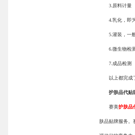
3.原料计量
4.乳化，即
5.灌装，一般
6.微生物检
网站首页
业务范围
核心优势
7.成品检测
核心业务
研发优势
以上都完成了，
合作模式
管理优势
护肤品代贴
合作流程
品质优势
赛美
护肤品
产品中心
产能优势
肤品贴牌服务。
设备优势