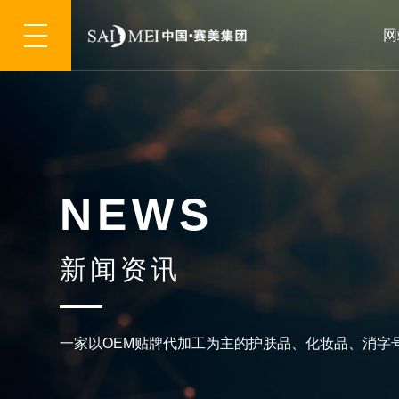
网
N
E
W
S
新
闻
资
讯
一
家
以
O
E
M
贴
牌
代
加
工
为
主
的
护
肤
品
、
化
妆
品
、
消
字