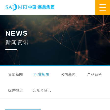
网站首页
N
E
W
S
业务范围
新
闻
资
讯
核心业务
合作模式
合作流程
产品中心
核心优势
研发优势
管理优势
品质优势
产能优势
设备优势
售后优势
创新优势
营销优势
集团新闻
行业新闻
公司新闻
产品百科
旗下品牌
媒体报道
公众号资讯
集万草®
完美宜生®
抖抖舒®
赛美姿®
赛美雅®
关于我们