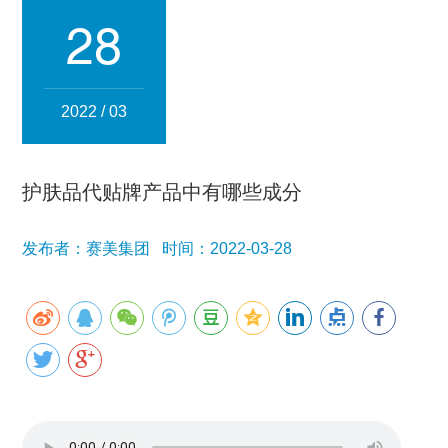
集团简介
企业文化
发展历程
资质荣誉
团队风采
28
分子公司
赛美化妆品
赛美医药
赛美食品
赛美投资管理
2022 / 03
赛美优品
赛美供应链
人事管理
护肤品代贴牌产品中有哪些成分
领导团队
业务精英
发布者：赛美集团 时间：2022-03-28
新闻资讯
集团新闻
行业新闻
公司新闻
产品百科
媒体报道
公众号资讯
联系我们
招贤纳士