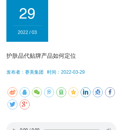
集团简介
企业文化
发展历程
资质荣誉
团队风采
29
分子公司
赛美化妆品
赛美医药
赛美食品
赛美投资管理
2022 / 03
赛美优品
赛美供应链
人事管理
护肤品代贴牌产品如何定位
领导团队
业务精英
发布者：赛美集团 时间：2022-03-29
新闻资讯
集团新闻
行业新闻
公司新闻
产品百科
媒体报道
公众号资讯
联系我们
招贤纳士