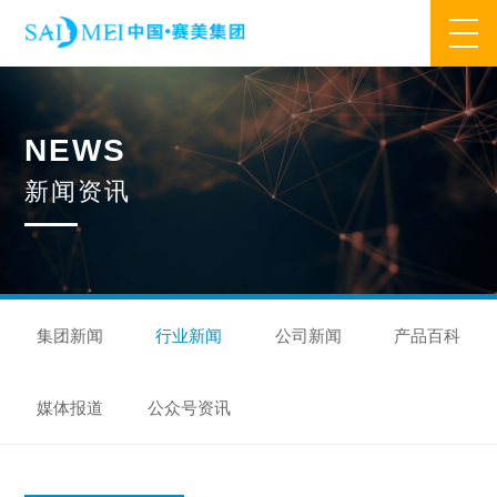
网站首页
N
E
W
S
业务范围
新
闻
资
讯
核心业务
合作模式
合作流程
产品中心
核心优势
研发优势
管理优势
品质优势
产能优势
设备优势
售后优势
创新优势
营销优势
集团新闻
行业新闻
公司新闻
产品百科
旗下品牌
媒体报道
公众号资讯
集万草®
完美宜生®
抖抖舒®
赛美姿®
赛美雅®
关于我们