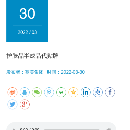
集团简介
企业文化
发展历程
资质荣誉
团队风采
30
分子公司
赛美化妆品
赛美医药
赛美食品
赛美投资管理
2022 / 03
赛美优品
赛美供应链
人事管理
护肤品半成品代贴牌
领导团队
业务精英
发布者：赛美集团 时间：2022-03-30
新闻资讯
集团新闻
行业新闻
公司新闻
产品百科
媒体报道
公众号资讯
联系我们
招贤纳士