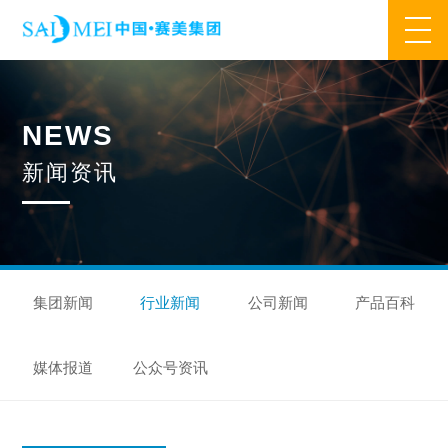
网站首页
N
E
W
S
业务范围
新
闻
资
讯
核心业务
合作模式
合作流程
产品中心
核心优势
研发优势
管理优势
品质优势
产能优势
设备优势
售后优势
创新优势
营销优势
集团新闻
行业新闻
公司新闻
产品百科
旗下品牌
媒体报道
公众号资讯
集万草®
完美宜生®
抖抖舒®
赛美姿®
赛美雅®
关于我们