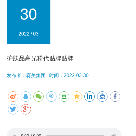
集团简介
企业文化
发展历程
资质荣誉
团队风采
30
分子公司
赛美化妆品
赛美医药
赛美食品
赛美投资管理
2022 / 03
赛美优品
赛美供应链
人事管理
护肤品高光粉代贴牌贴牌
领导团队
业务精英
发布者：赛美集团 时间：2022-03-30
新闻资讯
集团新闻
行业新闻
公司新闻
产品百科
媒体报道
公众号资讯
联系我们
招贤纳士