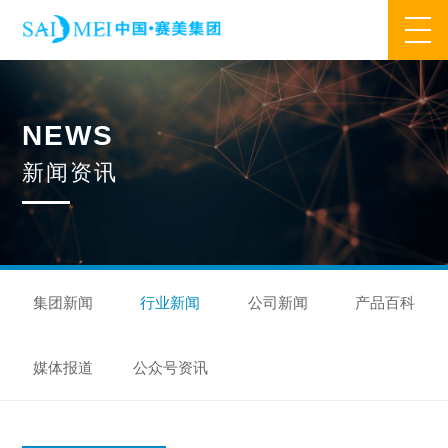
网站首页
N
E
W
S
业务范围
新
闻
资
讯
核心业务
合作模式
合作流程
产品中心
核心优势
研发优势
管理优势
品质优势
产能优势
设备优势
售后优势
创新优势
营销优势
集团新闻
行业新闻
公司新闻
产品百科
旗下品牌
媒体报道
公众号资讯
集万草®
完美宜生®
抖抖舒®
赛美姿®
赛美雅®
关于我们