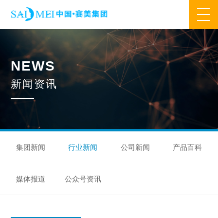
网站首页
N
E
W
S
业务范围
新
闻
资
讯
核心业务
合作模式
合作流程
产品中心
核心优势
研发优势
管理优势
品质优势
产能优势
设备优势
售后优势
创新优势
营销优势
集团新闻
行业新闻
公司新闻
产品百科
旗下品牌
媒体报道
公众号资讯
集万草®
完美宜生®
抖抖舒®
赛美姿®
赛美雅®
关于我们