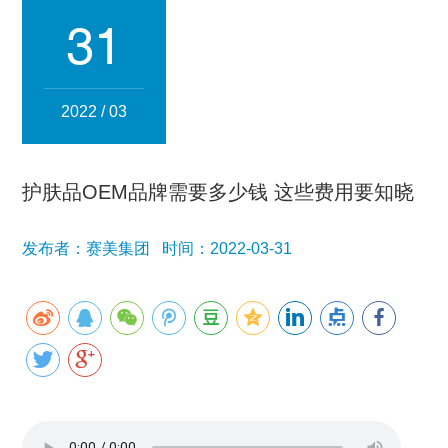
集团简介
企业文化
发展历程
资质荣誉
团队风采
31
分子公司
赛美化妆品
赛美医药
赛美食品
赛美投资管理
2022 / 03
赛美优品
赛美供应链
人事管理
护肤品OEM品牌需要多少钱 这些费用要知晓
领导团队
业务精英
发布者：赛美集团 时间：2022-03-31
新闻资讯
集团新闻
行业新闻
公司新闻
产品百科
媒体报道
公众号资讯
联系我们
招贤纳士