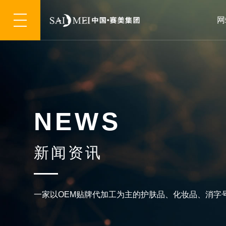
网
N
E
W
S
新
闻
资
讯
一
家
以
O
E
M
贴
牌
代
加
工
为
主
的
护
肤
品
、
化
妆
品
、
消
字