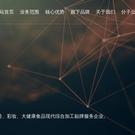
站首页
业务范围
核心优势
旗下品牌
关于我们
分子
号
、
彩
妆
、
大
健
康
食
品
现
代
综
合
加
工
贴
牌
服
务
企
业
。