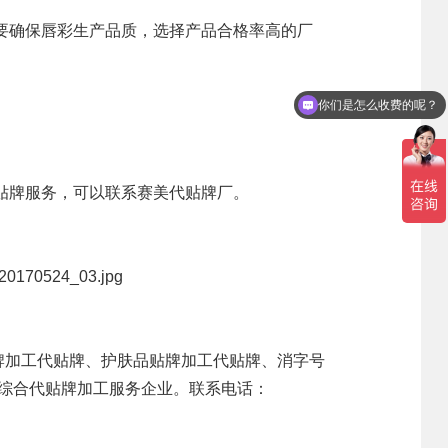
要确保唇彩生产品质，选择产品合格率高的厂
人事管理
新闻资讯
联系我们
你们是怎么收费的呢？
领导团队
集团新闻
招贤纳士
业务精英
行业新闻
贴牌服务，可以联系赛美代贴牌厂。
公司新闻
产品百科
媒体报道
公众号资讯
牌
加工代贴牌、护肤品贴牌加工代贴牌、
消字号
代综合代贴牌加工服务企业。联系电话：