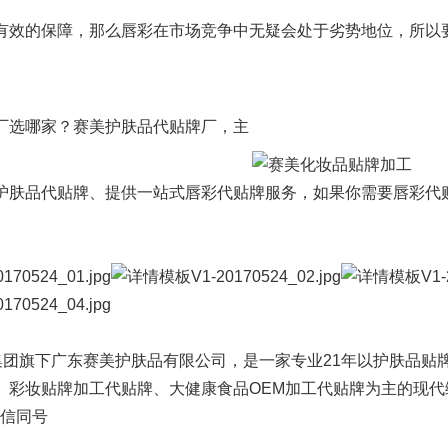
有效的保障，那么唇彩在市场竞争中无疑会处于劣势地位，所以
旗下品牌
关于我们
分子公司
集万草®
集团简介
赛美化妆品
选哪家？赛美护肤品代贴牌厂，主
完美宜生®
企业文化
赛美医药
护肤品代贴牌、提供一站式唇彩代贴牌服务，如果你需要唇彩代
抖抖舒®
发展历程
赛美食品
赛美姿®
资质荣誉
赛美投资管理
赛美雅®
团队风采
赛美优品
赛美供应链
集团
旗下
广东赛美护肤品有限公司
，是一家专业21年以
护肤品贴
、
彩妆贴牌
加工代贴牌、大健康食品OEM加工代贴牌为主的现
 微信同号