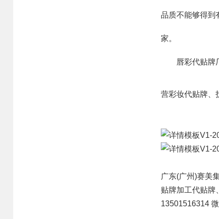
品质不能够得到
网站首页
业务范围
核心优势
家。
核心业务
研发优势
唇彩代贴牌厂
合作模式
管理优势
营彩妆代贴牌、
合作流程
品质优势
产品中心
产能优势
设备优势
售后优势
广东(广州)
赛美
创新优势
贴牌
加工代贴牌
营销优势
13501516314