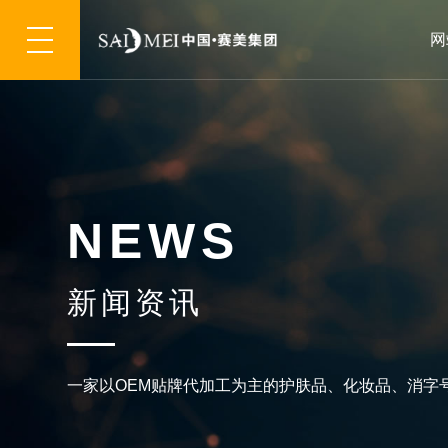
网
N
E
W
S
新
闻
资
讯
一
家
以
O
E
M
贴
牌
代
加
工
为
主
的
护
肤
品
、
化
妆
品
、
消
字