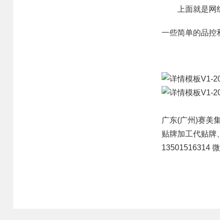
上面就是网红做
核心业务
研发优势
一些简单的品控
合作模式
管理优势
合作流程
品质优势
产品中心
产能优势
设备优势
广东(广州)
赛美
售后优势
贴牌
加工代贴牌
13501516314
创新优势
营销优势