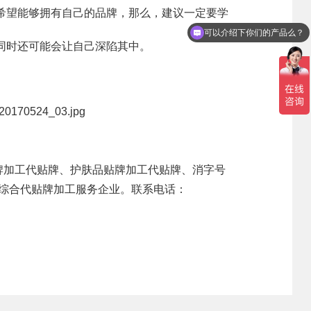
望能够拥有自己的品牌，那么，建议一定要学
可以介绍下你们的产品么？
领导团队
集团新闻
招贤纳士
你们是怎么收费的呢？
同时还可能会让自己深陷其中。
业务精英
行业新闻
公司新闻
产品百科
媒体报道
牌
加工代贴牌、护肤品贴牌加工代贴牌、
消字号
公众号资讯
代综合代贴牌加工服务企业。联系电话：