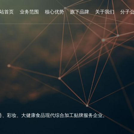
站首页
业务范围
核心优势
旗下品牌
关于我们
分子
号
、
彩
妆
、
大
健
康
食
品
现
代
综
合
加
工
贴
牌
服
务
企
业
。