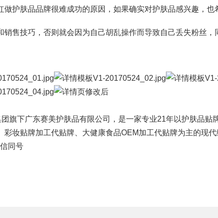
护肤品品牌很难成功的原因，如果确实对护肤品感兴趣，也希
集万草®
集团简介
赛美化妆品
和销售技巧，否则就会因为自己胡乱操作而导致自己丢失粉丝，
完美宜生®
企业文化
赛美医药
抖抖舒®
发展历程
赛美食品
赛美姿®
资质荣誉
赛美投资管理
赛美雅®
团队风采
赛美优品
集团
旗下
广东赛美护肤品有限公司
，是一家专业21年以
护肤品贴
赛美供应链
、
彩妆贴牌
加工代贴牌、大健康食品OEM加工代贴牌为主的现
 微信同号