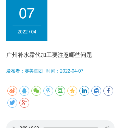
集团简介
企业文化
发展历程
资质荣誉
团队风采
07
分子公司
赛美化妆品
赛美医药
赛美食品
赛美投资管理
2022 / 04
赛美优品
赛美供应链
人事管理
广州补水霜代加工要注意哪些问题
领导团队
业务精英
发布者：赛美集团 时间：2022-04-07
新闻资讯
集团新闻
行业新闻
公司新闻
产品百科
媒体报道
公众号资讯
联系我们
招贤纳士