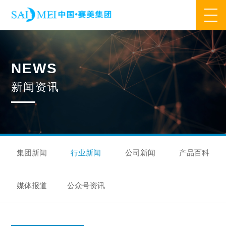
网站首页
N
E
W
S
业务范围
新
闻
资
讯
核心业务
合作模式
合作流程
产品中心
核心优势
研发优势
管理优势
品质优势
产能优势
设备优势
售后优势
创新优势
营销优势
集团新闻
行业新闻
公司新闻
产品百科
旗下品牌
媒体报道
公众号资讯
集万草®
完美宜生®
抖抖舒®
赛美姿®
赛美雅®
关于我们