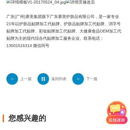
广东(广州)
赛美集团
旗下
广东赛美护肤品有限公司
，是一家专业
21年以
护肤品贴牌
加工代贴牌、护肤品贴牌加工代贴牌、
消字号
贴牌
加工代贴牌、
彩妆贴牌
加工代贴牌、大健康食品OEM加工代
贴牌为主的现代综合代贴牌加工服务企业。联系电话：
13501516314 微信同号

上一篇

返回列表

下一篇
您感兴趣的