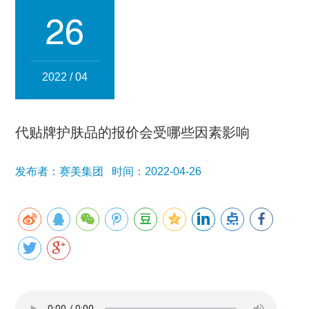
集团简介
企业文化
发展历程
资质荣誉
团队风采
26
分子公司
赛美化妆品
赛美医药
赛美食品
赛美投资管理
2022 / 04
赛美优品
赛美供应链
人事管理
代贴牌护肤品的报价会受哪些因素影响
领导团队
业务精英
发布者：赛美集团 时间：2022-04-26
新闻资讯
集团新闻
行业新闻
公司新闻
产品百科
媒体报道
公众号资讯
联系我们
招贤纳士