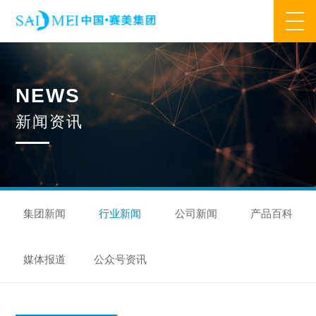
网站首页
N
E
W
S
业务范围
新
闻
资
讯
核心业务
合作模式
合作流程
产品中心
核心优势
研发优势
管理优势
品质优势
产能优势
设备优势
售后优势
创新优势
营销优势
集团新闻
行业新闻
公司新闻
产品百科
旗下品牌
媒体报道
公众号资讯
集万草®
完美宜生®
抖抖舒®
赛美姿®
赛美雅®
关于我们