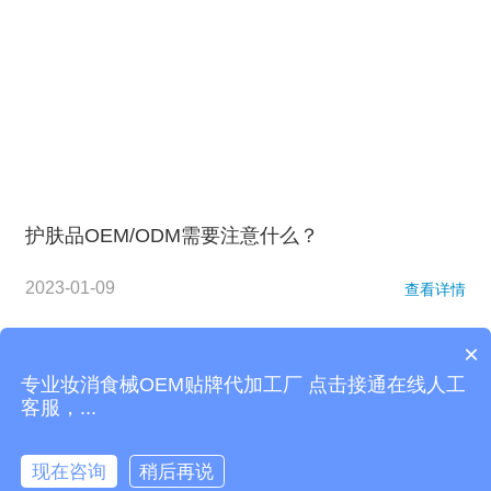
护肤品OEM/ODM需要注意什么？
2023-01-09
查看详情
×
站内导航：
面膜加工
精油加工
化妆品代加工
护肤品代加工
私
专业妆消食械OEM贴牌代加工厂 点击接通在线人工
密凝胶代加工
网站地图
客服，...
版权所有© 2009-2026
广东赛美集团
粤ICP备2021154378号
现在咨询
稍后再说

快捷访问
电话咨询