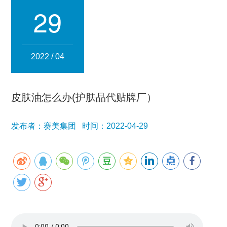
集团简介
企业文化
发展历程
资质荣誉
团队风采
29
分子公司
赛美化妆品
赛美医药
赛美食品
赛美投资管理
2022 / 04
赛美优品
赛美供应链
人事管理
皮肤油怎么办(护肤品代贴牌厂）
领导团队
业务精英
发布者：赛美集团 时间：2022-04-29
新闻资讯
集团新闻
行业新闻
公司新闻
产品百科
媒体报道
公众号资讯
联系我们
招贤纳士