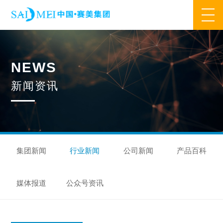
网站首页
N
E
W
S
业务范围
新
闻
资
讯
核心业务
合作模式
合作流程
产品中心
核心优势
研发优势
管理优势
品质优势
产能优势
设备优势
售后优势
创新优势
营销优势
集团新闻
行业新闻
公司新闻
产品百科
旗下品牌
媒体报道
公众号资讯
集万草®
完美宜生®
抖抖舒®
赛美姿®
赛美雅®
关于我们