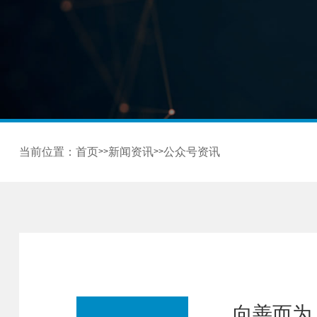
当前位置：
首页
新闻资讯
公众号资讯
>>
>>
向善而为