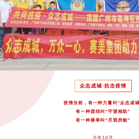
抖抖舒®
发展历程
赛美食品
赛美姿®
资质荣誉
赛美投资管理
赛美雅®
团队风采
赛美优品
赛美供应链
众志成城·抗击疫情
疫情当前，有一种力量叫“众志成城
有一种团结叫“守望相助”
有一种善举叫“尽我所能”
今年10月