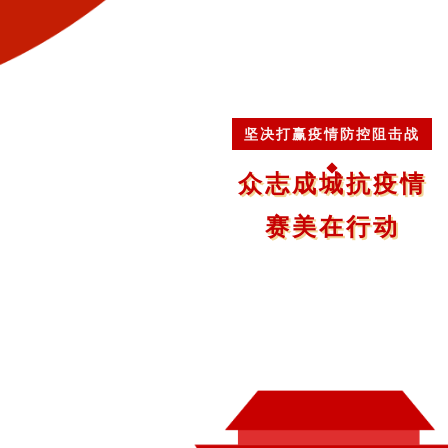
坚决打赢疫情防控阻击战
众志成城抗疫情
赛美在行动