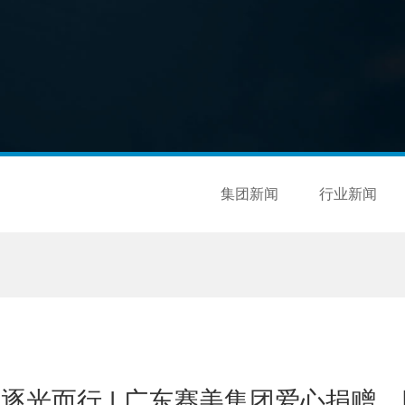
集团新闻
行业新闻
 逐光而行 | 广东赛美集团爱心捐赠