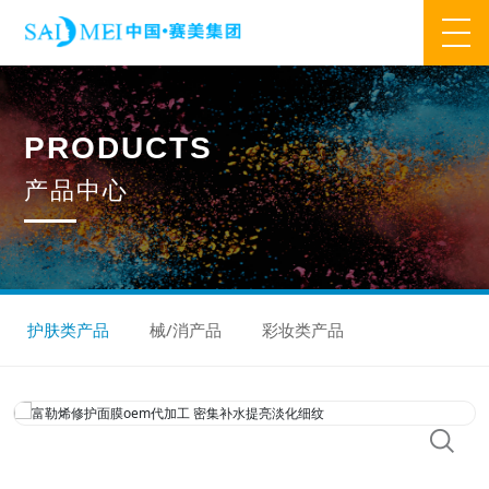
网站首页
P
R
O
D
U
C
T
S
业务范围
产
品
中
心
核心业务
合作模式
合作流程
产品中心
核心优势
研发优势
管理优势
品质优势
产能优势
设备优势
售后优势
创新优势
营销优势
护肤类产品
械/消产品
彩妆类产品
旗下品牌
集万草®
完美宜生®
抖抖舒®
赛美姿®
赛美雅®
关于我们