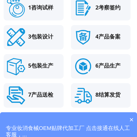
1咨询试样
2考察签约
3包装设计
4产品备案
5包装生产
6产品生产
7产品送检
8结算发货
×
站内导航：
面膜加工
精油加工
化妆品代加工
护肤品代加工
私
专业妆消食械OEM贴牌代加工厂 点击接通在线人工
密凝胶代加工
网站地图
客服，...