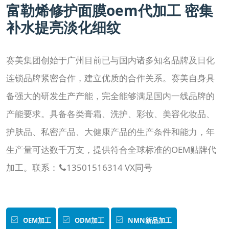
富勒烯修护面膜oem代加工 密集
集团简介
企业文化
发展历程
资质荣誉
团队风采
补水提亮淡化细纹
分子公司
赛美化妆品
赛美医药
赛美食品
赛美投资管理
赛美集团创始于广州目前已与国内诸多知名品牌及日化
赛美优品
赛美供应链
连锁品牌紧密合作，建立优质的合作关系。赛美自身具
备强大的研发生产产能，完全能够满足国内一线品牌的
人事管理
产能要求。具备各类膏霜、洗护、彩妆、美容化妆品、
领导团队
业务精英
护肤品、私密产品、大健康产品的生产条件和能力，年
新闻资讯
生产量可达数千万支，提供符合全球标准的OEM贴牌代
集团新闻
行业新闻
公司新闻
产品百科
媒体报道
加工。联系：
13501516314 VX同号

公众号资讯
联系我们
招贤纳士
OEM加工
ODM加工
NMN新品加工