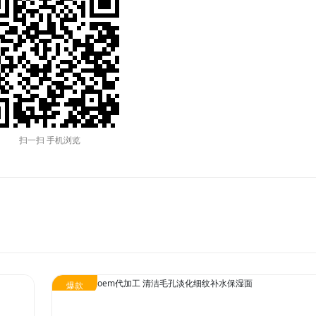
扫一扫 手机浏览
旗下品牌
关于我们
分子公司
集万草®
集团简介
赛美化妆品
爆款
完美宜生®
企业文化
赛美医药