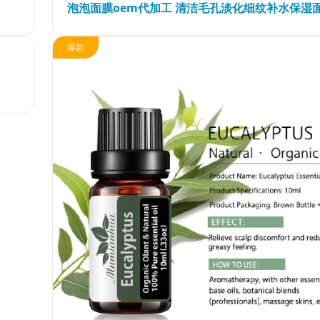
泡泡面膜oem代加工 清洁毛孔淡化细纹补水保湿
抖抖舒®
发展历程
赛美食品
赛美姿®
资质荣誉
赛美投资管理
爆款
赛美雅®
团队风采
赛美优品
赛美供应链