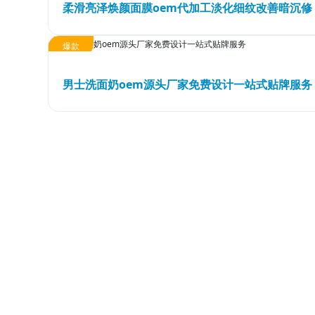
柔滑亮泽焕颜面膜oem代加工淡化细纹改善暗沉修
合作流程
品质优势
产品中心
产能优势
爆款
设备优势
男士洗面奶oem源头厂家免费设计一站式贴牌服务
售后优势
创新优势
营销优势