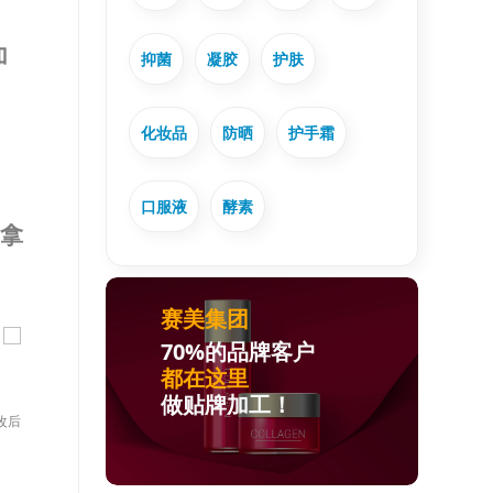
加
抑菌
凝胶
护肤
化妆品
防晒
护手霜
口服液
酵素
拿
赛美集团
）
70%的品牌客户
都在这里
做贴牌加工！