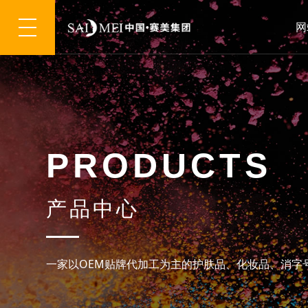
网
P
R
O
D
U
C
T
S
产
品
中
心
一
家
以
O
E
M
贴
牌
代
加
工
为
主
的
护
肤
品
、
化
妆
品
、
消
字