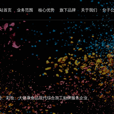
站首页
业务范围
核心优势
旗下品牌
关于我们
分子
号
、
彩
妆
、
大
健
康
食
品
现
代
综
合
加
工
贴
牌
服
务
企
业
。