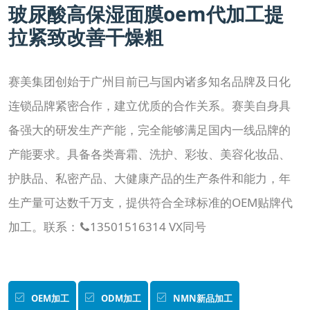
玻尿酸高保湿面膜oem代加工提
集团简介
企业文化
发展历程
资质荣誉
团队风采
拉紧致改善干燥粗
分子公司
赛美化妆品
赛美医药
赛美食品
赛美投资管理
赛美集团创始于广州目前已与国内诸多知名品牌及日化
赛美优品
赛美供应链
连锁品牌紧密合作，建立优质的合作关系。赛美自身具
备强大的研发生产产能，完全能够满足国内一线品牌的
人事管理
产能要求。具备各类膏霜、洗护、彩妆、美容化妆品、
领导团队
业务精英
护肤品、私密产品、大健康产品的生产条件和能力，年
新闻资讯
生产量可达数千万支，提供符合全球标准的OEM贴牌代
集团新闻
行业新闻
公司新闻
产品百科
媒体报道
加工。联系：
13501516314 VX同号

公众号资讯
联系我们
招贤纳士
OEM加工
ODM加工
NMN新品加工