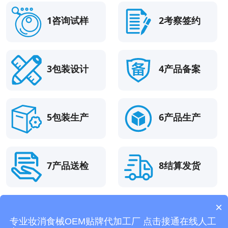
1咨询试样
2考察签约
3包装设计
4产品备案
5包装生产
6产品生产
7产品送检
8结算发货
×
站内导航：
面膜加工
精油加工
化妆品代加工
护肤品代加工
私
专业妆消食械OEM贴牌代加工厂 点击接通在线人工