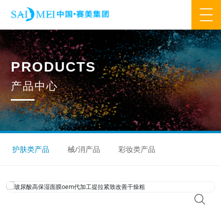
网站首页
P
R
O
D
U
C
T
S
业务范围
产
品
中
心
核心业务
合作模式
合作流程
产品中心
核心优势
研发优势
管理优势
品质优势
产能优势
设备优势
售后优势
创新优势
营销优势
护肤类产品
械/消产品
彩妆类产品
旗下品牌
集万草®
完美宜生®
抖抖舒®
赛美姿®
赛美雅®
关于我们