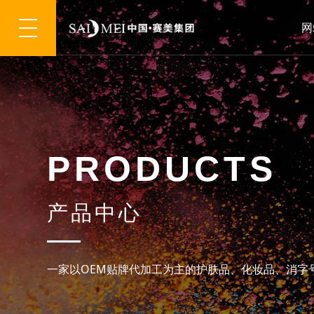
网
P
R
O
D
U
C
T
S
产
品
中
心
一
家
以
O
E
M
贴
牌
代
加
工
为
主
的
护
肤
品
、
化
妆
品
、
消
字