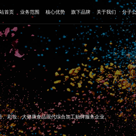
站首页
业务范围
核心优势
旗下品牌
关于我们
分子
号
、
彩
妆
、
大
健
康
食
品
现
代
综
合
加
工
贴
牌
服
务
企
业
。