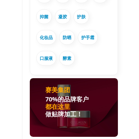
抑菌
凝胶
护肤
化妆品
防晒
护手霜
口服液
酵素
赛美集团
70%的品牌客户
都在这里
做贴牌加工！
人事管理
新闻资讯
联系我们