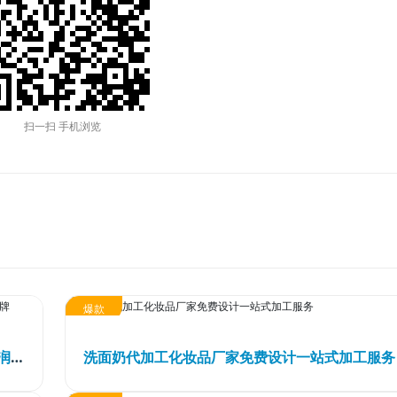
集万草®
集团简介
赛美化妆品
完美宜生®
企业文化
赛美医药
抖抖舒®
发展历程
赛美食品
扫一扫 手机浏览
赛美姿®
资质荣誉
赛美投资管理
赛美雅®
团队风采
赛美优品
赛美供应链
爆款
柔润顺滑免蒸发膜oem代加工柔顺修护丝滑护发滋润发膜odm定制贴牌
洗面奶代加工化妆品厂家免费设计一站式加工服务