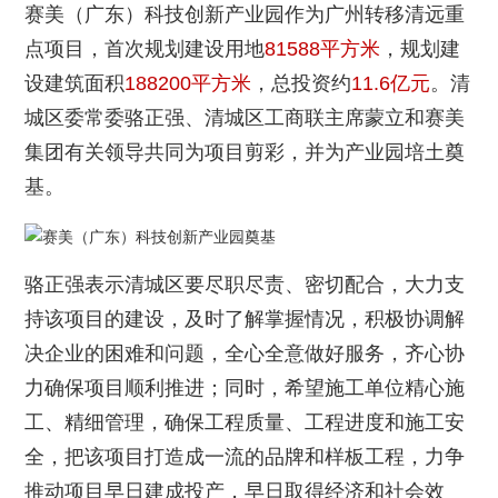
赛美（广东）科技创新产业园作为广州转移清远重
点项目，首次规划建设用地
81588平方米
，规划建
设建筑面积
188200
平方米
，总投资约
11.6
亿元
。清
城区委常委骆正强、清城区工商联主席蒙立和
赛美
集团
有关领导共同为项目剪彩，并为产业园培土奠
基。
骆正强表示
清城区要尽职尽责、密切配合，大力支
持该项目的建设，及时了解掌握情况，积极协调解
决企业的困难和问题，全心全意做好服务，齐心协
力确保项目顺利推进；同时，希望施工单位精心施
工、精细管理，确保工程质量、工程进度和施工安
全，把该项目打造成一流的品牌和样板工程，力争
推动项目早日建成投产，早日取得经济和社会效