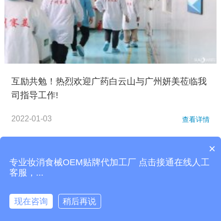
互励共勉！热烈欢迎广药白云山与广州妍美莅临我
司指导工作!
2022-01-03
查看详情
×
站内导航：
面膜加工
精油加工
化妆品代加工
护肤品代加工
私
专业妆消食械OEM贴牌代加工厂 点击接通在线人工
密凝胶代加工
网站地图
客服，...
版权所有© 2009-2026
广东赛美集团
粤ICP备2021154378号
现在咨询
稍后再说

快捷访问
电话咨询
