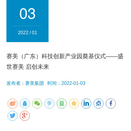
集团简介
企业文化
发展历程
资质荣誉
团队风采
03
分子公司
赛美化妆品
赛美医药
赛美食品
赛美投资管理
2022 / 01
赛美优品
赛美供应链
人事管理
赛美（广东）科技创新产业园奠基仪式——盛
领导团队
业务精英
世赛美 启创未来
新闻资讯
发布者：赛美集团 时间：2022-01-03
集团新闻
行业新闻
公司新闻
产品百科
媒体报道
公众号资讯
联系我们
招贤纳士