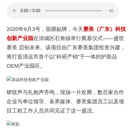
2020年
9
月
3
号，
面膜贴牌
，今天
赛美（广东）科技
创新产业园
在清城区石角镇举行奠基仪式——盛世
赛美 启创未来。该项目由广东
赛美集团
投资兴建，
将打造清远市首个以“科研产销”于一体的护肤品
OEM
产业园区。
锣鼓声与礼炮声齐鸣，现场一片欢腾，数百家合作
企业与单位领导、各界媒体、
赛美集团
员工以及项
目工程工作人员共同见证了这一盛况。