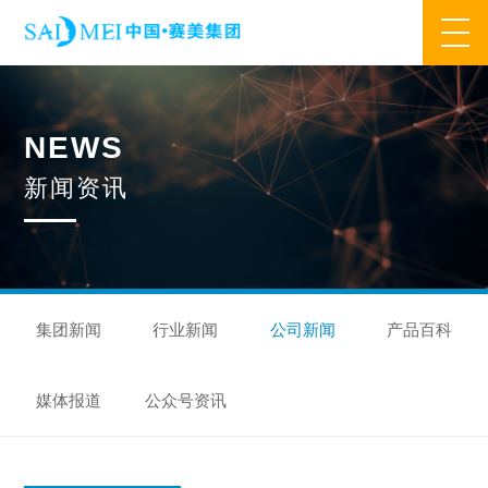
网站首页
N
E
W
S
业务范围
新
闻
资
讯
核心业务
合作模式
合作流程
产品中心
核心优势
研发优势
管理优势
品质优势
产能优势
设备优势
售后优势
创新优势
营销优势
集团新闻
行业新闻
公司新闻
产品百科
旗下品牌
媒体报道
公众号资讯
集万草®
完美宜生®
抖抖舒®
赛美姿®
赛美雅®
关于我们