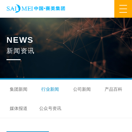
网站首页
N
E
W
S
业务范围
新
闻
资
讯
核心业务
合作模式
合作流程
产品中心
核心优势
研发优势
管理优势
品质优势
产能优势
设备优势
售后优势
创新优势
营销优势
集团新闻
行业新闻
公司新闻
产品百科
旗下品牌
媒体报道
公众号资讯
集万草®
完美宜生®
抖抖舒®
赛美姿®
赛美雅®
关于我们