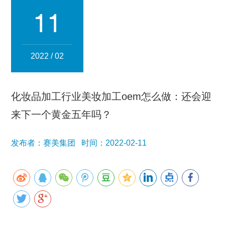
集团简介
企业文化
发展历程
资质荣誉
团队风采
11
分子公司
赛美化妆品
赛美医药
赛美食品
赛美投资管理
2022 / 02
赛美优品
赛美供应链
人事管理
化妆品加工行业美妆加工oem怎么做：还会迎
领导团队
业务精英
来下一个黄金五年吗？
新闻资讯
发布者：赛美集团 时间：2022-02-11
集团新闻
行业新闻
公司新闻
产品百科
媒体报道
公众号资讯
联系我们
招贤纳士