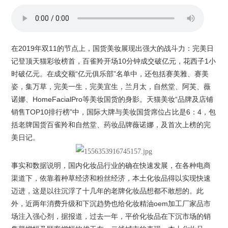
在2019年双11的节点上，国货美妆展现出强大的战斗力：完美日
记登顶天猫彩妆榜首，百雀羚开场10分钟成交破亿元，花西子1小
时破亿元。在成交额“亿元俱乐部”名单中，还包括赛美雅、赛美
姿，集万草，完美一生，完美宜生，兰月太，自然堂、阿芙、薇
诺娜、HomeFacialPro等美妆国货的身影。天猫美妆“品牌及店铺
销售TOP10排行榜”中，国际大牌与美妆国货席位占比是6：4，包
括老牌国货百雀羚和自然堂、药妆品牌薇诺娜，及首次上榜的完
美日记。
事实和数据说明，国内化妆品行业的确在快速发展，在各种电商
渠道下，依靠着种草经济和粉丝经济，本土化妆品得以实现快速
迈进，这是以往沉浮了十几年的老牌化妆品想都不敢想的。此
外，近两年消费升级和下沉趋势也给化妆
精油oem加工厂家
品市
场注入强心剂，据报道，过去一年，平价化妆品在下沉市场的销