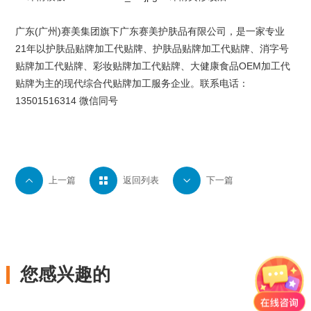
广东(广州)
赛美集团
旗下
广东赛美护肤品有限公司
，是一家专业
21年以
护肤品贴牌
加工代贴牌、护肤品贴牌加工代贴牌、
消字号
贴牌
加工代贴牌、
彩妆贴牌
加工代贴牌、大健康食品OEM加工代
贴牌为主的现代综合代贴牌加工服务企业。联系电话：
13501516314 微信同号

上一篇

返回列表

下一篇
您感兴趣的