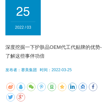
集团简介
企业文化
发展历程
资质荣誉
团队风采
25
分子公司
赛美化妆品
赛美医药
赛美食品
赛美投资管理
2022 / 03
赛美优品
赛美供应链
人事管理
深度挖掘一下护肤品OEM代工代贴牌的优势-
领导团队
业务精英
了解这些事伴功倍
新闻资讯
发布者：赛美集团 时间：2022-03-25
集团新闻
行业新闻
公司新闻
产品百科
媒体报道
公众号资讯
联系我们
招贤纳士