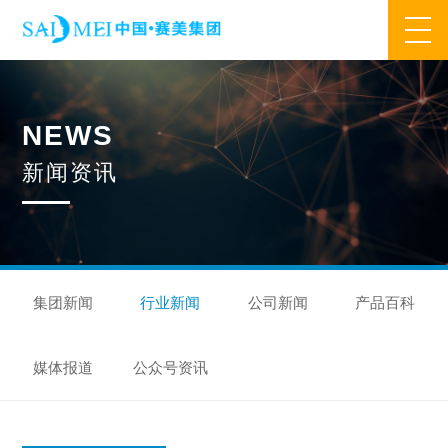
网站首页
N
E
W
S
业务范围
新
闻
资
讯
核心业务
合作模式
合作流程
产品中心
核心优势
研发优势
管理优势
品质优势
产能优势
设备优势
售后优势
创新优势
营销优势
集团新闻
行业新闻
公司新闻
产品百科
旗下品牌
媒体报道
公众号资讯
集万草®
完美宜生®
抖抖舒®
赛美姿®
赛美雅®
关于我们