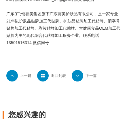
广东(广州)
赛美集团
旗下
广东赛美护肤品有限公司
，是一家专业
21年以护肤品贴牌加工代贴牌、护肤品贴牌加工代贴牌、
消字号
贴牌
加工代贴牌、
彩妆贴牌
加工代贴牌、大健康食品OEM加工代
贴牌为主的现代综合代贴牌加工服务企业。联系电话：
13501516314 微信同号

上一篇

返回列表

下一篇
您感兴趣的