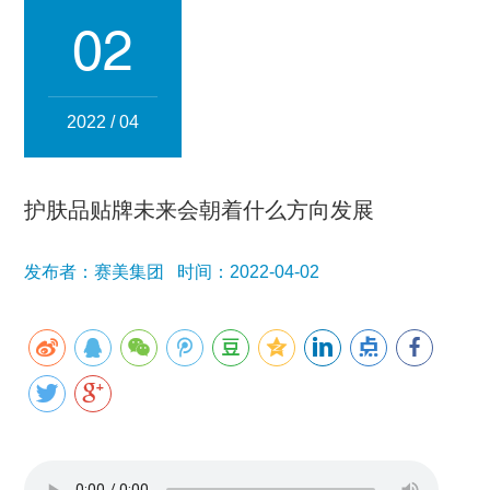
集团简介
企业文化
发展历程
资质荣誉
团队风采
02
分子公司
赛美化妆品
赛美医药
赛美食品
赛美投资管理
2022 / 04
赛美优品
赛美供应链
人事管理
护肤品贴牌未来会朝着什么方向发展
领导团队
业务精英
发布者：赛美集团 时间：2022-04-02
新闻资讯
集团新闻
行业新闻
公司新闻
产品百科
媒体报道
公众号资讯
联系我们
招贤纳士