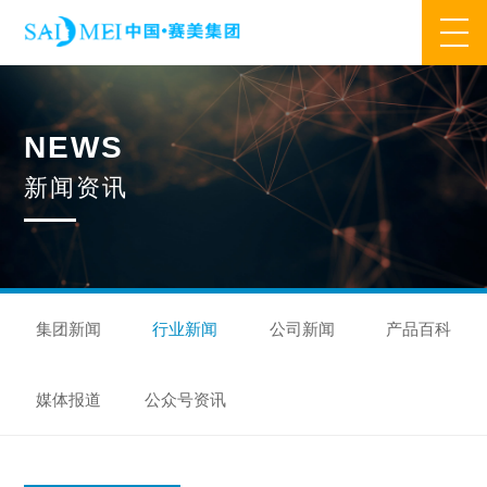
网站首页
N
E
W
S
业务范围
新
闻
资
讯
核心业务
合作模式
合作流程
产品中心
核心优势
研发优势
管理优势
品质优势
产能优势
设备优势
售后优势
创新优势
营销优势
集团新闻
行业新闻
公司新闻
产品百科
旗下品牌
媒体报道
公众号资讯
集万草®
完美宜生®
抖抖舒®
赛美姿®
赛美雅®
关于我们