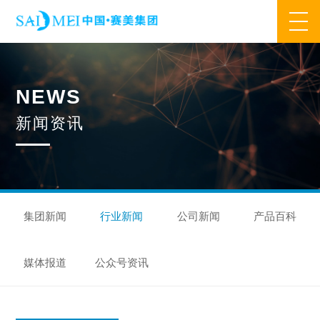
网站首页
N
E
W
S
业务范围
新
闻
资
讯
核心业务
合作模式
合作流程
产品中心
核心优势
研发优势
管理优势
品质优势
产能优势
设备优势
售后优势
创新优势
营销优势
集团新闻
行业新闻
公司新闻
产品百科
旗下品牌
媒体报道
公众号资讯
集万草®
完美宜生®
抖抖舒®
赛美姿®
赛美雅®
关于我们