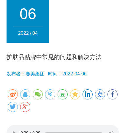
集团简介
企业文化
发展历程
资质荣誉
团队风采
06
分子公司
赛美化妆品
赛美医药
赛美食品
赛美投资管理
2022 / 04
赛美优品
赛美供应链
人事管理
护肤品贴牌中常见的问题和解决方法
领导团队
业务精英
发布者：赛美集团 时间：2022-04-06
新闻资讯
集团新闻
行业新闻
公司新闻
产品百科
媒体报道
公众号资讯
联系我们
招贤纳士