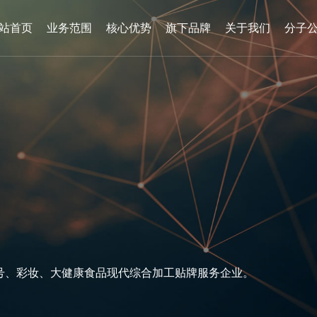
站首页
业务范围
核心优势
旗下品牌
关于我们
分子
号
、
彩
妆
、
大
健
康
食
品
现
代
综
合
加
工
贴
牌
服
务
企
业
。