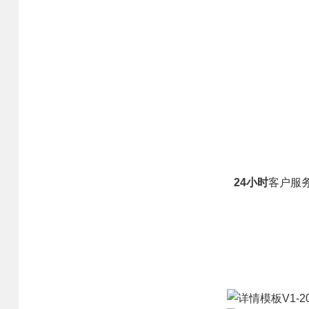
合作流程
品质优势
产品中心
产能优势
设备优势
售后优势
创新优势
营销优势
24小时
客户服