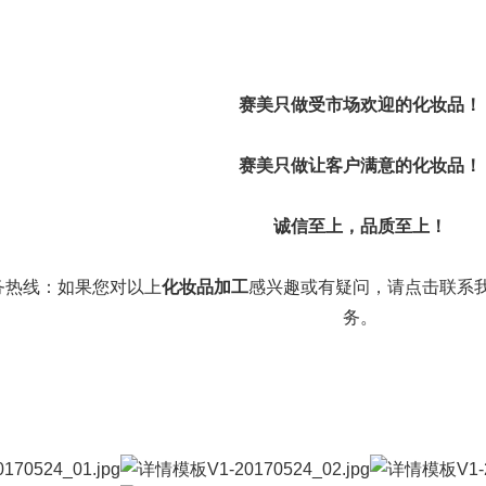
抖抖舒®
发展历程
赛美食品
赛美姿®
资质荣誉
赛美投资管理
赛美只做受市场欢迎的化妆品！
赛美雅®
团队风采
赛美优品
赛美供应链
赛美只做让客户满意的化妆品！
诚信至上，品质至上！
务热线：如果您对以上
化妆品加工
感兴趣或有疑问，请点击联系
务。