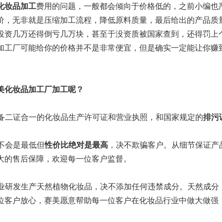
化妆品加工
费用的问题，一般都会倾向于价格低的，之前小编也
价，无非就是压缩加工流程，降低原料质量，最后给出的产品质
投资几万还得倒亏几万块，甚至于没资质被国家查到，还得罚上
加工厂可能给你的价格并不是非常便宜，但是确实一定能让你赚
美
化妆品加工厂
加工呢？
已具备二证合一的化妆品生产许可证和营业执照，和国家规定的
排污
格不会是最低但
性价比绝对是最高
，决不欺骗客户。从细节保证产
大的售后保障，欢迎每一位客户监督。
，专业研发生产天然植物化妆品，决不添加任何违禁成分。天然成
位客户放心，赛美愿意帮助每一位客户在化妆品行业中做大做强