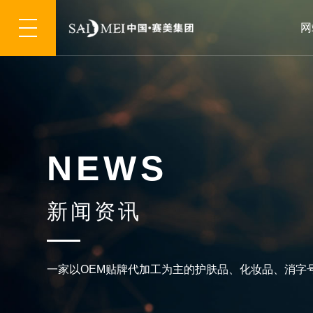
网
N
E
W
S
新
闻
资
讯
一
家
以
O
E
M
贴
牌
代
加
工
为
主
的
护
肤
品
、
化
妆
品
、
消
字